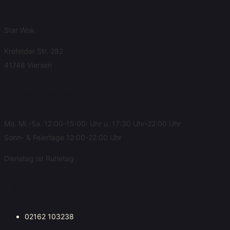
Standort
Star Wok
Krefelder Str. 282
41748 Viersen
Arbeitszeiten
Mo. Mi.-Sa. 12:00-15:00: Uhr u. 17:30 Uhr-22:00 Uhr
Sonn- & Feiertage 12:00-22:00 Uhr
Dienstag ist Ruhetag
Telefon
02162 103238