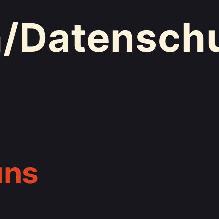
/Datensch
uns