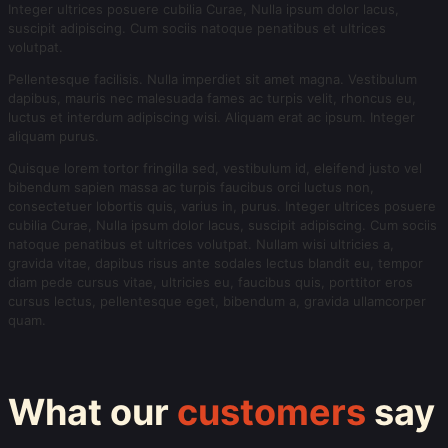
Integer ultrices posuere cubilia Curae, Nulla ipsum dolor lacus,
suscipit adipiscing. Cum sociis natoque penatibus et ultrices
volutpat.
Pellentesque facilisis. Nulla imperdiet sit amet magna. Vestibulum
dapibus, mauris nec malesuada fames ac turpis velit, rhoncus eu,
luctus et interdum adipiscing wisi. Aliquam erat ac ipsum. Integer
aliquam purus.
Quisque lorem tortor fringilla sed, vestibulum id, eleifend justo vel
bibendum sapien massa ac turpis faucibus orci luctus non,
consectetuer lobortis quis, varius in, purus. Integer ultrices posuere
cubilia Curae, Nulla ipsum dolor lacus, suscipit adipiscing. Cum sociis
natoque penatibus et ultrices volutpat. Nullam wisi ultricies a,
gravida vitae, dapibus risus ante sodales lectus blandit eu, tempor
diam pede cursus vitae, ultricies eu, faucibus quis, porttitor eros
cursus lectus, pellentesque eget, bibendum a, gravida ullamcorper
quam.
What our
customers
say